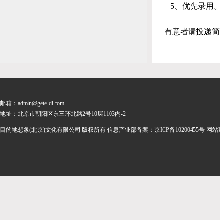
5、优先录用
有意者请投递简历至：
邮箱：admin@gete-di.com
地址：北京市朝阳区东三环北路2号10层1103内-2
目的地想象(北京)文化有限公司 版权所有 信息产业部备案：
京ICP备10200455号
网站