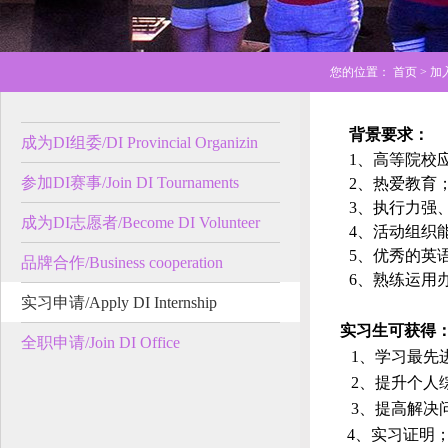
您的位置：
首页
> 加入
背景要求：
成为DI组委/DI Provincial Organizin
1、高等院校
参加DI赛事/Join DI Tournaments
2、热爱教育
3、执行力强
成为DI志愿者/Become DI Volunteer
4、活动组织
5、优秀的英
品牌合作/Business cooperation
6、熟练运用
实习申请/Apply DI Internship
实习
生可获得
全职申请/Join DI Office
1、学习最先
2、提升个人
3、提高解决
4、实习证明