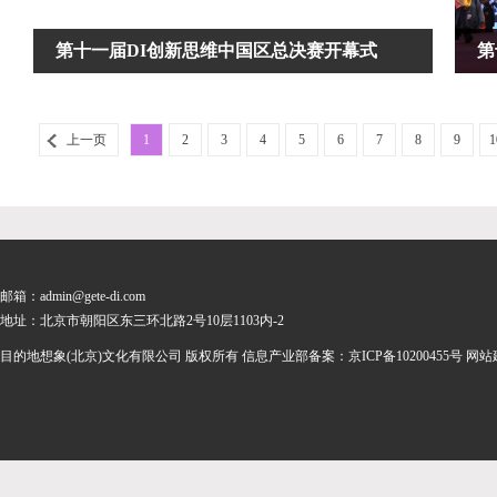
第十一届DI创新思维中国区总决赛开幕式
第
上一页
1
2
3
4
5
6
7
8
9
1
邮箱：admin@gete-di.com
地址：北京市朝阳区东三环北路2号10层1103内-2
目的地想象(北京)文化有限公司 版权所有 信息产业部备案：
京ICP备10200455号
网站