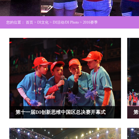
您的位置：
首页
> DI文化 >
DI活动/DI Photo
> 2016赛季
第十一届DI创新思维中国区总决赛开幕式
第