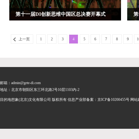
第十一届DI创新思维中国区总决赛开幕式
第
上一页
1
2
3
4
5
6
7
8
9
1
邮箱：admin@gete-di.com
地址：北京市朝阳区东三环北路2号10层1103内-2
目的地想象(北京)文化有限公司 版权所有 信息产业部备案：
京ICP备10200455号
网站