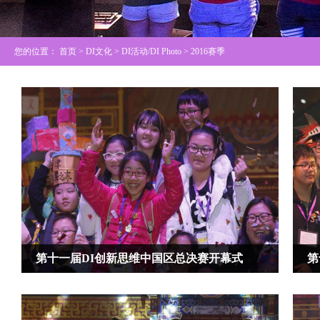
您的位置：
首页
> DI文化 >
DI活动/DI Photo
> 2016赛季
第十一届DI创新思维中国区总决赛开幕式
第