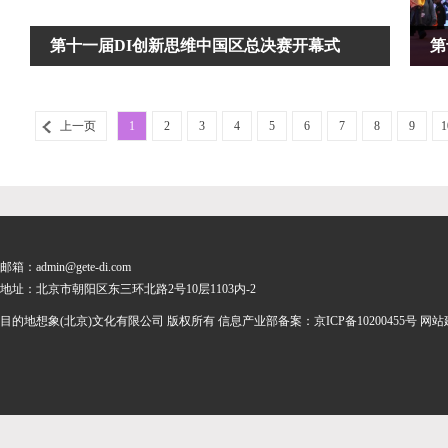
第十一届DI创新思维中国区总决赛开幕式
第
上一页
1
2
3
4
5
6
7
8
9
1
邮箱：admin@gete-di.com
地址：北京市朝阳区东三环北路2号10层1103内-2
目的地想象(北京)文化有限公司 版权所有 信息产业部备案：
京ICP备10200455号
网站