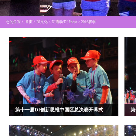
您的位置：
首页
> DI文化 >
DI活动/DI Photo
> 2016赛季
第十一届DI创新思维中国区总决赛开幕式
第